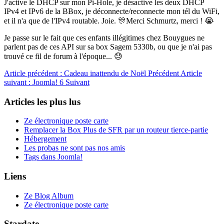
J'active le DHCP sur mon Pi-Hole, je désactive les deux DHCP
IPv4 et IPv6 de la BBox, je déconnecte/reconnecte mon tél du WiFi,
et il n'a que de l'IPv4 routable. Joie. 🎊Merci Schmurtz, merci ! 😭
Je passe sur le fait que ces enfants illégitimes chez Bouygues ne
parlent pas de ces API sur sa box Sagem 5330b, ou que je n'ai pas
trouvé ce fil de forum à l'époque... 😓
Article précédent : Cadeau inattendu de Noël
Précédent
Article
suivant : Joomla! 6
Suivant
Articles les plus lus
Ze électronique poste carte
Remplacer la Box Plus de SFR par un routeur tierce-partie
Hébergement
Les probas ne sont pas nos amis
Tags dans Joomla!
Liens
Ze Blog Album
Ze électronique poste carte
Stardate