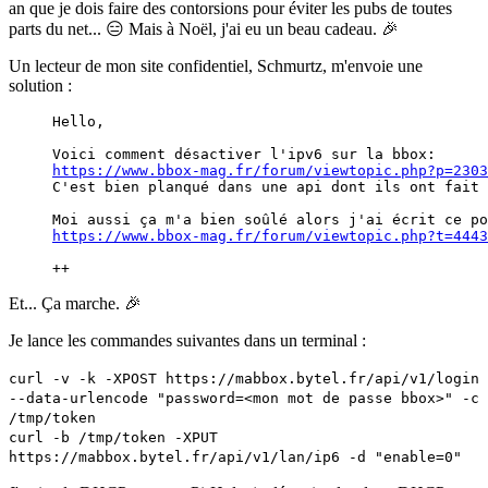
an que je dois faire des contorsions pour éviter les pubs de toutes
parts du net... 😑 Mais à Noël, j'ai eu un beau cadeau. 🎉
Un lecteur de mon site confidentiel, Schmurtz, m'envoie une
solution :
Hello,
Voici comment désactiver l'ipv6 sur la bbox: 
https://www.bbox-mag.fr/forum/viewtopic.php?p=2303
C'est bien planqué dans une api dont ils ont fait 
Moi aussi ça m'a bien soûlé alors j'ai écrit ce po
https://www.bbox-mag.fr/forum/viewtopic.php?t=4443
++
Et... Ça marche. 🎉
Je lance les commandes suivantes dans un terminal :
curl -v -k -XPOST https://mabbox.bytel.fr/api/v1/login
--data-urlencode "password=<mon mot de passe bbox>" -c
/tmp/token
curl -b /tmp/token -XPUT
https://mabbox.bytel.fr/api/v1/lan/ip6 -d "enable=0"