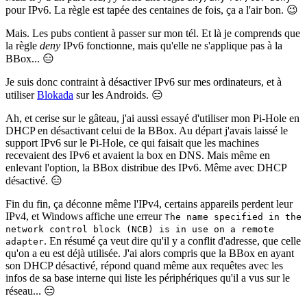
pour IPv6. La règle est tapée des centaines de fois, ça a l'air bon. 😉
Mais. Les pubs contient à passer sur mon tél. Et là je comprends que
la règle
deny
IPv6 fonctionne, mais qu'elle ne s'applique pas à la
BBox... 😑
Je suis donc contraint à désactiver IPv6 sur mes ordinateurs, et à
utiliser
Blokada
sur les Androids. 😑
Ah, et cerise sur le gâteau, j'ai aussi essayé d'utiliser mon Pi-Hole en
DHCP en désactivant celui de la BBox. Au départ j'avais laissé le
support IPv6 sur le Pi-Hole, ce qui faisait que les machines
recevaient des IPv6 et avaient la box en DNS. Mais même en
enlevant l'option, la BBox distribue des IPv6. Même avec DHCP
désactivé. 😑
Fin du fin, ça déconne même l'IPv4, certains appareils perdent leur
IPv4, et Windows affiche une erreur
The name specified in the
network control block (NCB) is in use on a remote
. En résumé ça veut dire qu'il y a conflit d'adresse, que celle
adapter
qu'on a eu est déjà utilisée. J'ai alors compris que la BBox en ayant
son DHCP désactivé, répond quand même aux requêtes avec les
infos de sa base interne qui liste les périphériques qu'il a vus sur le
réseau... 😑