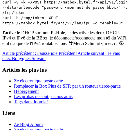
curl -v -k -XPOST https://mabbox.bytel.fr/api/v1/login
--data-urlencode "password=<mon mot de passe bbox>" -c
/tmp/token
curl -b /tmp/token -XPUT
https://mabbox.bytel.fr/api/v1/lan/ip6 -d "enable=0"
J'active le DHCP sur mon Pi-Hole, je désactive les deux DHCP
IPv4 et IPv6 de la BBox, je déconnecte/reconnecte mon tél du WiFi,
et il n'a que de l'IPv4 routable. Joie. 🎊Merci Schmurtz, merci ! 😭
Article précédent : Fausse joie
Précédent
Article suivant : Je vais
chez Bouygues
Suivant
Articles les plus lus
Ze électronique poste carte
Remplacer la Box Plus de SFR par un routeur tierce-partie
Hébergement
Les probas ne sont pas nos amis
Tags dans Joomla!
Liens
Ze Blog Album
Ze électronique poste carte