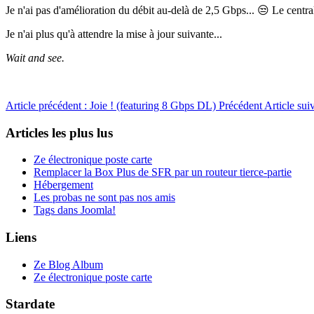
Je n'ai pas d'amélioration du débit au-delà de 2,5 Gbps... 😒 Le centr
Je n'ai plus qu'à attendre la mise à jour suivante...
Wait and see.
Article précédent : Joie ! (featuring 8 Gbps DL)
Précédent
Article su
Articles les plus lus
Ze électronique poste carte
Remplacer la Box Plus de SFR par un routeur tierce-partie
Hébergement
Les probas ne sont pas nos amis
Tags dans Joomla!
Liens
Ze Blog Album
Ze électronique poste carte
Stardate