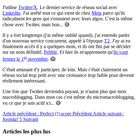
J'utilise
Twitter/X
. Le dernier service de réseau social avec
Linkedin
. J'ai arrêté tout ce qui vient de chez
Meta
parce qu'ils
radicalisent les gens qui s'ennuient avec leurs algos. C'est la même
chose avec Twitter, mais bon... 😅
Il y a fort longtemps (j'ai même oublié quand), j'ai entendu parler
d'un nouveau service concurrent, appelé à l'époque
T2
. J'ay ai eu
finalement accès il y a quelques mois, et ils ont fini par se décider
sur un nom définitif,
Pebble
. Et hier ils m'apprennent qu'
ils vont
er
fermer le 1
novembre
. 😱
C'était amusant d'y participer, de loin. Mais c'était clairement un
réseau social trop petit avec une croissance trop faible pour devenir
réellement intéressant.
Une fois que Twitter deviendra payant, je n'aurai plus que mon
macroblogging. Dans mon cas c'est même du micromacroblogging,
vu ce que je suis actif ici... 😅
Article précédent : Perfect (!) score
Précédent
Article suivant :
Joomla! 5
Suivant
Articles les plus lus