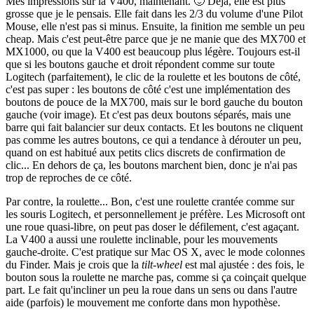
Mes impressions sur la V400, maintenant. 🙂 Déjà, elle est plus
grosse que je le pensais. Elle fait dans les 2/3 du volume d'une Pilot
Mouse, elle n'est pas si minus. Ensuite, la finition me semble un peu
cheap. Mais c'est peut-être parce que je ne manie que des MX700 et
MX1000, ou que la V400 est beaucoup plus légère. Toujours est-il
que si les boutons gauche et droit répondent comme sur toute
Logitech (parfaitement), le clic de la roulette et les boutons de côté,
c'est pas super : les boutons de côté c'est une implémentation des
boutons de pouce de la MX700, mais sur le bord gauche du bouton
gauche (voir image). Et c'est pas deux boutons séparés, mais une
barre qui fait balancier sur deux contacts. Et les boutons ne cliquent
pas comme les autres boutons, ce qui a tendance à dérouter un peu,
quand on est habitué aux petits clics discrets de confirmation de
clic... En dehors de ça, les boutons marchent bien, donc je n'ai pas
trop de reproches de ce côté.
Par contre, la roulette... Bon, c'est une roulette crantée comme sur
les souris Logitech, et personnellement je préfère. Les Microsoft ont
une roue quasi-libre, on peut pas doser le défilement, c'est agaçant.
La V400 a aussi une roulette inclinable, pour les mouvements
gauche-droite. C'est pratique sur Mac OS X, avec le mode colonnes
du Finder. Mais je crois que la
tilt-wheel
est mal ajustée : des fois, le
bouton sous la roulette ne marche pas, comme si ça coinçait quelque
part. Le fait qu'incliner un peu la roue dans un sens ou dans l'autre
aide (parfois) le mouvement me conforte dans mon hypothèse.