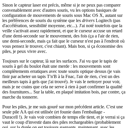
Sinon le capteur laser est précis, même si je ne peux pas comparer
convenablement avec d'autres souris, vu les options basiques de
configuration de mouvements de souris sous Mac OS X, autant sur
les préférences de souris du système que les
drivers
Logitech (pas
d'accélération, sensibilité moyenne, etc...). J'ai noté toutefois que la
veille s'activait assez rapidement, et que le curseur accuse un retard
d'une demi-seconde sur le mouvement, des fois (ça a l'air de rien,
une demi-seconde, mais ça fait que le curseur n'est pas à l'endroit où
vous pensez le trouver, c'est chiant). Mais bon, si ça économise des
piles, je peux vivre avec.
Toujours sur le capteur, là sur les surfaces. J'ai vu que le tapis de
souris à gel du boulot était une merde : les mouvements sont
complètements erratiques avec toute souris optique dessus (je vais
finir par acheter un tapis T'n'B à la Fnac, l'air de rien, c'est un des
meilleurs tapis à gels que j'ai trouvé). Je vais le nettoyer pour voir,
mais je ne crains que cela ne serve à rien à part confirmer la qualité
des fournitures... Sur la table, en plaqué imitation bois, par contre, ça
marche du tonnerre.
Pour les piles, je me suis gouré sur mon précédent article. C'est une
seule pile AA qui est utilisée (et founie dans l'emballage -
Duracell !). Je vais voir combien de temps elle tient, et je verrai si ça
vaut le coup d'investir dans des piles rechargeables (probablement
oui, sur la durée on est toujours gagnants, maintenant, avec les