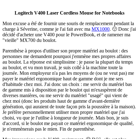
Logitech V400 Laser Cordless Mouse for Notebooks
Mon excuse a été de fournir une souris de remplacement pendant la
charge à Séverine, comme je l'ai fait avec ma
MX1000
. 🙂 Donc j'ai
décidé d'acheter une V400 pour le PowerBook, et de ramener ma
"vieille" MX700 du boulot.
Parenthèse à propos d'utiliser son propre matériel au boulot : des
personnes me demandent pourquoi j'emmène mes propres affaires
au boulot. La réponse est simplissime : je passe la plupart du temps
au boulot, et vu mon travail, je suis collé à la machine toute la
journée. Mon employeur n'a pas les moyens de (ou ne veut pas) me
payer le matériel ergonomique haut de gamme dont je me sers
d'habitude chez moi. J'ai donc un choix : me servir du matériel bas
de gamme mis à disposition par le boulot qui m'exaspèrent de
diverses manières, ou me servir du matériel "usagé" qui vient de
chez moi (donc les produits haut de gamme d'avant-dernière
génération, qui auraient de toute façon pris la poussière à la maison).
Je préfère personnellement utiliser mon propre matériel que j'ai
choisi, vu que je l'utilise à longueur de journée. Mais bon, je suis
d'accord, si le boulot me payait ce matériel ergonomique de qualité,
je n'emmènerais pas le mien. Fin de parenthèse.